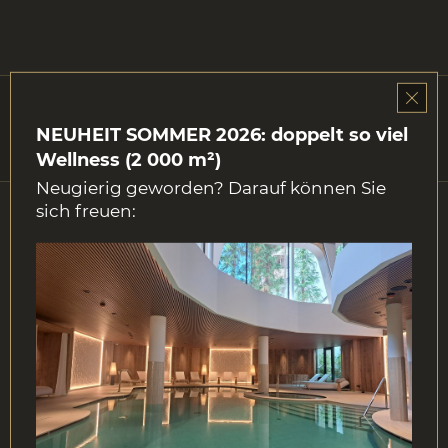
INKLUSIVLEISTUNGEN
NEUHEIT SOMMER 2026: doppelt so viel
Wellness (2 000 m²)
Neugierig geworden? Darauf können Sie
sich freuen:
Weitere Angebote
Entdecken Sie unsere unschlagbaren
Angebote