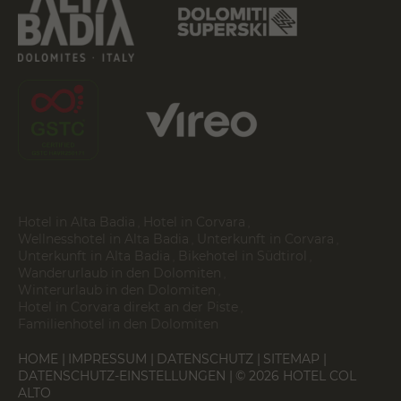
Hotel in Alta Badia
Hotel in Corvara
Wellnesshotel in Alta Badia
Unterkunft in Corvara
Unterkunft in Alta Badia
Bikehotel in Südtirol
Wanderurlaub in den Dolomiten
Winterurlaub in den Dolomiten
Hotel in Corvara direkt an der Piste
Familienhotel in den Dolomiten
HOME
IMPRESSUM
DATENSCHUTZ
SITEMAP
DATENSCHUTZ-EINSTELLUNGEN
© 2026 HOTEL COL
ALTO