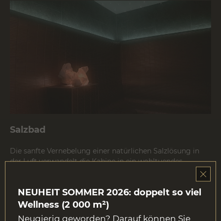
Salzbad
Die sanfte Vernebelung einer natürlichen Salzlösung in
der Luft verwandelt die Kabine in ein wohltuendes
Mikroklima-Erlebnis. Das vernebelte Wasser verbindet
sich mit dem Salz und wird in den Raum abgegeben. Dies
NEUHEIT SOMMER 2026: doppelt so viel
schafft eine regenerierende Atmosphäre, die das
körperliche und geistige Wohlbefinden fördert.
Wellness (2 000 m²)
Es wirkt positiv bei: Atemwegsbeschwerden, Bronchitis,
Neugierig geworden? Darauf können Sie