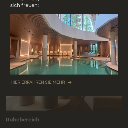
Allergien, Erkältungen und Entzündungen,
sich freuen:
Hautunreinheiten, Stoffwechselproblemen,
Muskelverspannungen und Durchblutungsstörungen.
HIER ERFAHREN SIE MEHR
Ruhebereich