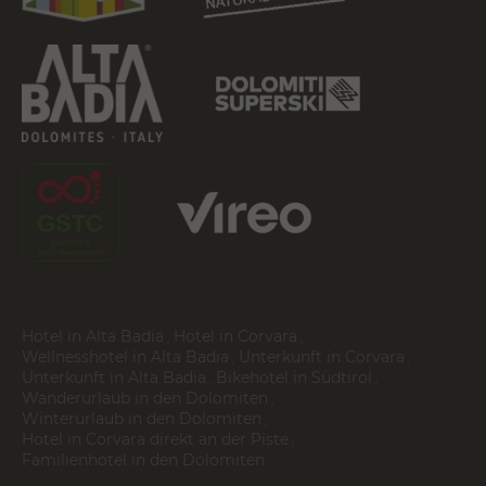
Hotel in Alta Badia
Hotel in Corvara
Wellnesshotel in Alta Badia
Unterkunft in Corvara
Unterkunft in Alta Badia
Bikehotel in Südtirol
Wanderurlaub in den Dolomiten
Winterurlaub in den Dolomiten
Hotel in Corvara direkt an der Piste
Familienhotel in den Dolomiten