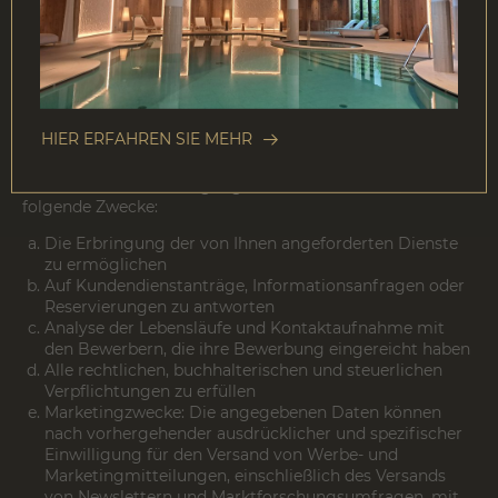
auf die Schaltfläche Hilfe (durch ein Fragezeichen
gekennzeichnet)
Detaillierte Informationen dazu finden Sie unter:
https://support.apple.com/kb/PH5042?locale=en_US
Zweck der Verarbeitung
HIER ERFAHREN SIE MEHR
Die Verarbeitung, die wir (wo notwendig) mit Ihrer
ausdrücklichen Einwilligung durchführen wollen, hat
folgende Zwecke:
Die Erbringung der von Ihnen angeforderten Dienste
zu ermöglichen
Auf Kundendienstanträge, Informationsanfragen oder
Reservierungen zu antworten
Analyse der Lebensläufe und Kontaktaufnahme mit
den Bewerbern, die ihre Bewerbung eingereicht haben
Alle rechtlichen, buchhalterischen und steuerlichen
Verpflichtungen zu erfüllen
Marketingzwecke: Die angegebenen Daten können
nach vorhergehender ausdrücklicher und spezifischer
Einwilligung für den Versand von Werbe- und
Marketingmitteilungen, einschließlich des Versands
von Newslettern und Marktforschungsumfragen, mit