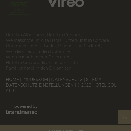
Hotel in Alta Badia
Hotel in Corvara
Wellnesshotel in Alta Badia
Unterkunft in Corvara
Unterkunft in Alta Badia
Bikehotel in Südtirol
Wanderurlaub in den Dolomiten
Winterurlaub in den Dolomiten
Hotel in Corvara direkt an der Piste
Familienhotel in den Dolomiten
HOME
IMPRESSUM
DATENSCHUTZ
SITEMAP
DATENSCHUTZ-EINSTELLUNGEN
© 2026 HOTEL COL
ALTO