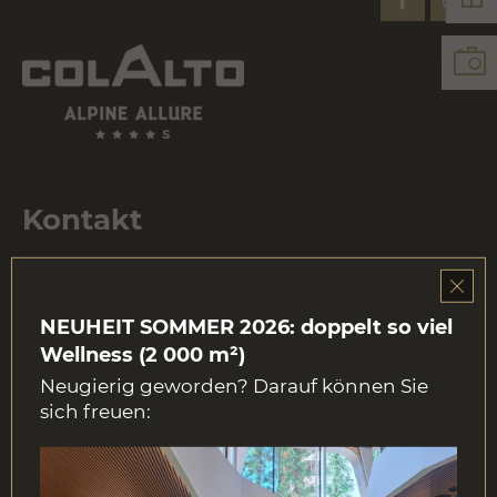
Kontakt
Str. Col Alt 9
39033 Corvara in Badia | Italien
Tel.
+39 0471 831100
NEUHEIT SOMMER 2026: doppelt so viel
E-Mail:
info@colalto.it
Wellness (2 000 m²)
MwSt.-Nr.: IT00202560215
Neugierig geworden? Darauf können Sie
sich freuen:
Links