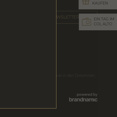
s
KAUFEN
NEWSLETTER
EIN TAG IM
COL ALTO
kehotel in Südtirol
Wanderurlaub in den Dolomiten