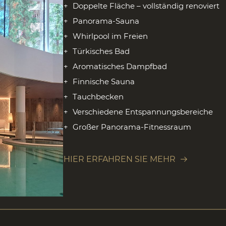
Family & Kid
Doppelte Fläche – vollständig renoviert
Panorama-Sauna
Whirlpool im Freien
Türkisches Bad
Aromatisches Dampfbad
Finnische Sauna
Tauchbecken
Verschiedene Entspannungsbereiche
Großer Panorama-Fitnessraum
n Alta Badia
Unterkunft in Corvara
Unterkunft in Alta Badia
Bi
ekt an der Piste
Familienhotel in den Dolomiten
HIER ERFAHREN SIE MEHR
TENSCHUTZ-EINSTELLUNGEN
© 2026 HOTEL COL ALTO