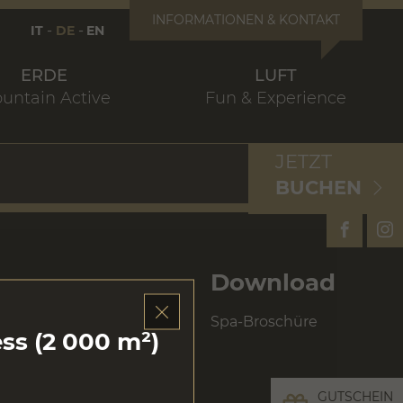
INFORMATIONEN & KONTAKT
IT
DE
EN
ERDE
LUFT
untain Active
Fun & Experience
JETZT
BUCHEN
Download
Spa-Broschüre
ss (2 000 m²)
che
ntspannung
GUTSCHEIN