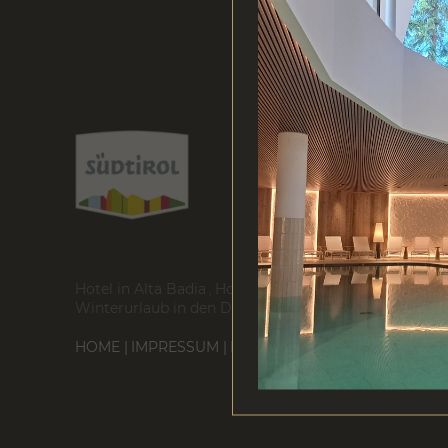
Hotel in Alta Badia
Hotel in Corvara
Wellnesshotel i
Winterurlaub in den Dolomiten
Hotel in Corvara dir
HOME
IMPRESSUM
DATENSCHUTZ
SITEMAP
DA