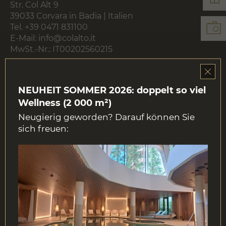
Str. Col Alt 9
39033 Corvara in Badia | Italien
Tel.
+39 0471 831100
E-Mail:
info@colalto.it
MwSt.-Nr.: IT00202560215
Links
NEUHEIT SOMMER 2026: doppelt so viel
Wellness (2 000 m²)
Download
Neugierig geworden? Darauf können Sie
sich freuen:
NEWSLETTER