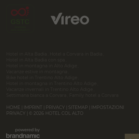
Hotel in Alta Badia
Hotel a Corvara in Badia
Hotel in Alta Badia con spa
Hotel in montagna in Alto Adige
Vacanze estive in montagna
Bike hotel in Trentino Alto Adige
Hotel in montagna in Trentino Alto Adige
Vacanze invernali in Trentino Alto Adige
Settimana bianca a Corvara
Family hotel a Corvara
HOME
IMPRINT
PRIVACY
SITEMAP
IMPOSTAZIONI
PRIVACY
© 2026 HOTEL COL ALTO