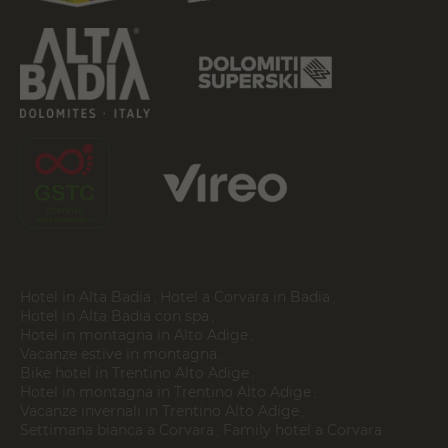
Hotel in Alta Badia
Hotel a Corvara in Badia
Hotel in Alta Badia con spa
Hotel in montagna in Alto Adige
Vacanze estive in montagna
Bike hotel in Trentino Alto Adige
Hotel in montagna in Trentino Alto Adige
Vacanze invernali in Trentino Alto Adige
Settimana bianca a Corvara
Family hotel a Corvara