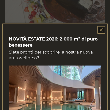
Per gli amanti delle bollicine c’è inoltre una vasta offerta
di pregiati spumanti e champagne, oltre a ottime
NOVITÀ ESTATE 2026: 2.000 m² di puro
etichette di bollicine locali.
benessere
Siete pronti per scoprire la nostra nuova
area wellness?