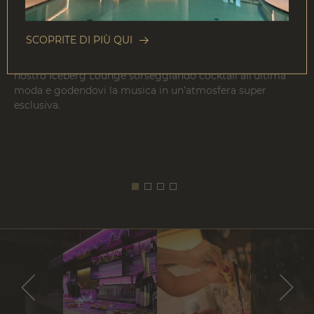
SCOPRITE DI PIÙ QUI
In coppia o con gli amici, passerete delle serate uniche nel
nostro Iceberg Lounge sorseggiando cocktail all’ultima
moda e godendovi la musica in un’atmosfera super
esclusiva.